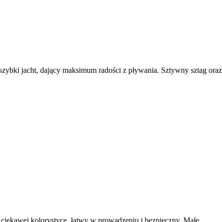
szybki jacht, dający maksimum radości z pływania. Sztywny sztag oraz.
ciekawej kolorystyce, łatwy w prowadzeniu i bezpieczny. Małe...