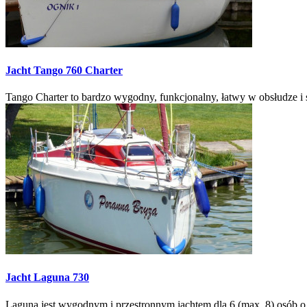
Jacht
Tango 760 Charter
Tango Charter to bardzo wygodny, funkcjonalny, łatwy w obsłudze i 
Jacht
Laguna 730
Laguna jest wygodnym i przestronnym jachtem dla 6 (max. 8) osób o 